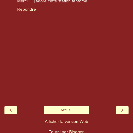
Merciiii ! j'adore cette station fantôme
Répondre
‹
›
Accueil
Afficher la version Web
Fourni par
Blogger
.