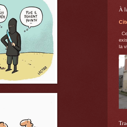
À l
Cit
Cet
exis
la v
Tra