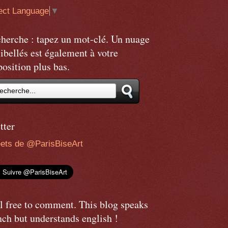
ect Language
▼
herche : tapez un mot-clé. Un nuage
libellés est également à votre
position plus bas.
tter
ets de @ParisBiseArt
l free to comment. This blog speaks
nch but understands english !